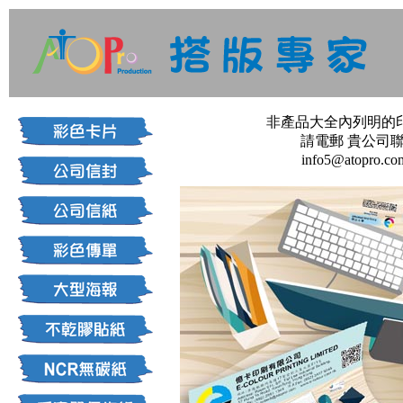
非產品大全內列明的
請電郵 貴公司
info5@atopro